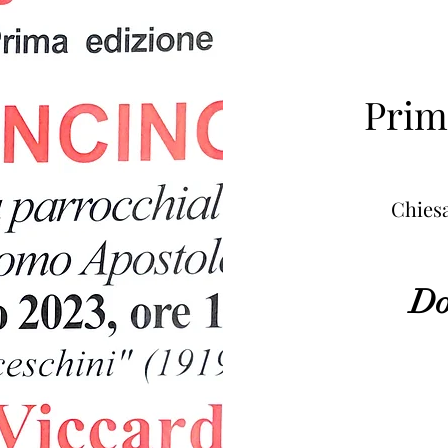
Prim
Chies
Do